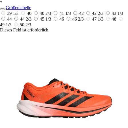
*
Größentabelle
39 1/3
40
40 2/3
41 1/3
42
42 2/3
43 1/3
44
44 2/3
45 1/3
46
46 2/3
47 1/3
48
49 1/3
50 2/3
Dieses Feld ist erforderlich