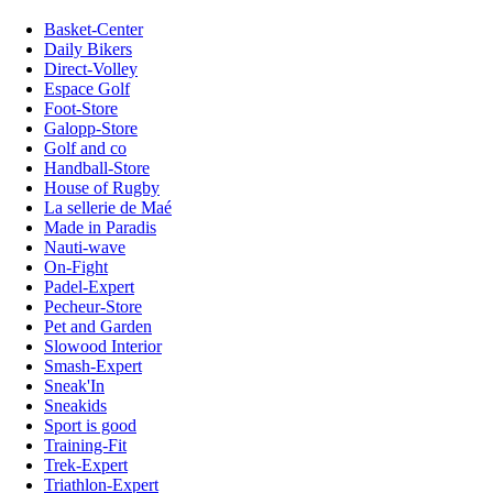
Basket-Center
Daily Bikers
Direct-Volley
Espace Golf
Foot-Store
Galopp-Store
Golf and co
Handball-Store
House of Rugby
La sellerie de Maé
Made in Paradis
Nauti-wave
On-Fight
Padel-Expert
Pecheur-Store
Pet and Garden
Slowood Interior
Smash-Expert
Sneak'In
Sneakids
Sport is good
Training-Fit
Trek-Expert
Triathlon-Expert