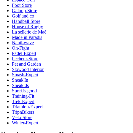
Foot-Store
Galopp-Store
Golf and co
Handball-Store
House of Rugby
La sellerie de Maé
Made in Paradis
Nauti-wave
On-Fight
Padel-Expert
Pecheur-Store
Pet and Garden
Slowood Interior
Smash-Expert
Sneak'In
Sneakids
Sport is good
Training-Fit
Trek-Expert
Triathlon-Expert
TripnBikers
Vélo-Store
Winter-Expert