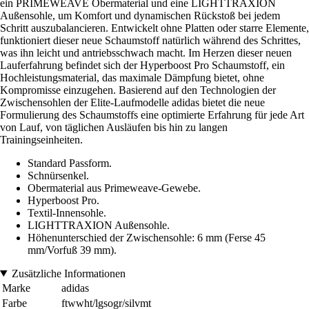
ein PRIMEWEAVE Obermaterial und eine LIGHTTRAXION
Außensohle, um Komfort und dynamischen Rückstoß bei jedem
Schritt auszubalancieren. Entwickelt ohne Platten oder starre Elemente,
funktioniert dieser neue Schaumstoff natürlich während des Schrittes,
was ihn leicht und antriebsschwach macht. Im Herzen dieser neuen
Lauferfahrung befindet sich der Hyperboost Pro Schaumstoff, ein
Hochleistungsmaterial, das maximale Dämpfung bietet, ohne
Kompromisse einzugehen. Basierend auf den Technologien der
Zwischensohlen der Elite-Laufmodelle adidas bietet die neue
Formulierung des Schaumstoffs eine optimierte Erfahrung für jede Art
von Lauf, von täglichen Ausläufen bis hin zu langen
Trainingseinheiten.
Standard Passform.
Schnürsenkel.
Obermaterial aus Primeweave-Gewebe.
Hyperboost Pro.
Textil-Innensohle.
LIGHTTRAXION Außensohle.
Höhenunterschied der Zwischensohle: 6 mm (Ferse 45
mm/Vorfuß 39 mm).
Zusätzliche Informationen
Marke
adidas
Farbe
ftwwht/lgsogr/silvmt