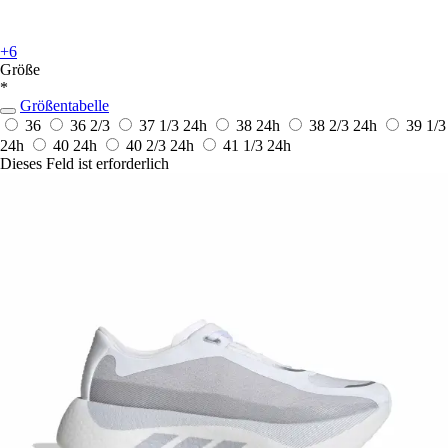
+6
Größe
*
Größentabelle
36
36 2/3
37 1/3
24h
38
24h
38 2/3
24h
39 1/3
24h
40
24h
40 2/3
24h
41 1/3
24h
Dieses Feld ist erforderlich