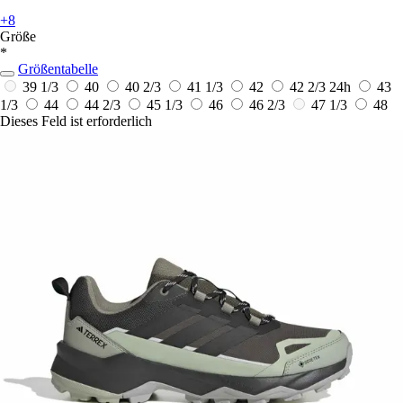
+8
Größe
*
Größentabelle
39 1/3
40
40 2/3
41 1/3
42
42 2/3
24h
43
1/3
44
44 2/3
45 1/3
46
46 2/3
47 1/3
48
Dieses Feld ist erforderlich