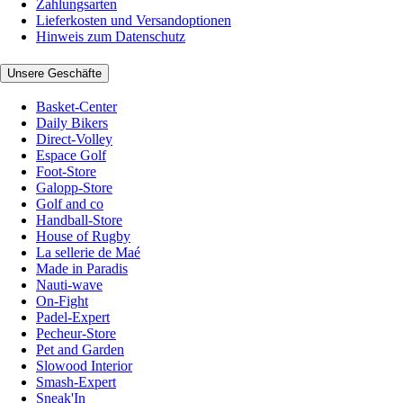
Zahlungsarten
Lieferkosten und Versandoptionen
Hinweis zum Datenschutz
Unsere Geschäfte
Basket-Center
Daily Bikers
Direct-Volley
Espace Golf
Foot-Store
Galopp-Store
Golf and co
Handball-Store
House of Rugby
La sellerie de Maé
Made in Paradis
Nauti-wave
On-Fight
Padel-Expert
Pecheur-Store
Pet and Garden
Slowood Interior
Smash-Expert
Sneak'In