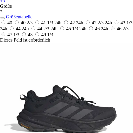
+3
Größe
*
Größentabelle
40
40 2/3
41 1/3
24h
42
24h
42 2/3
24h
43 1/3
24h
44
24h
44 2/3
24h
45 1/3
24h
46
24h
46 2/3
47 1/3
48
49 1/3
Dieses Feld ist erforderlich