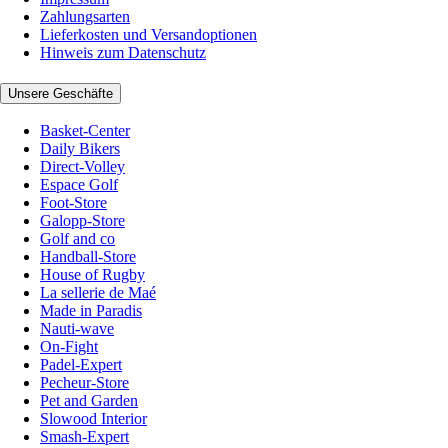
Zahlungsarten
Lieferkosten und Versandoptionen
Hinweis zum Datenschutz
Unsere Geschäfte
Basket-Center
Daily Bikers
Direct-Volley
Espace Golf
Foot-Store
Galopp-Store
Golf and co
Handball-Store
House of Rugby
La sellerie de Maé
Made in Paradis
Nauti-wave
On-Fight
Padel-Expert
Pecheur-Store
Pet and Garden
Slowood Interior
Smash-Expert