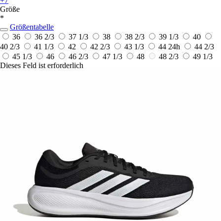
+7
Größe
*
Größentabelle
36
36 2/3
37 1/3
38
38 2/3
39 1/3
40
40 2/3
41 1/3
42
42 2/3
43 1/3
44
24h
44 2/3
45 1/3
46
46 2/3
47 1/3
48
48 2/3
49 1/3
Dieses Feld ist erforderlich