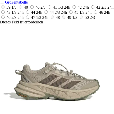
Größentabelle
39 1/3
40
40 2/3
41 1/3
24h
42
24h
42 2/3
24h
43 1/3
24h
44
24h
44 2/3
24h
45 1/3
24h
46
24h
46 2/3
24h
47 1/3
24h
48
49 1/3
50 2/3
Dieses Feld ist erforderlich