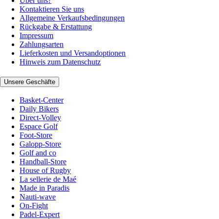
Über uns?
Kontaktieren Sie uns
Allgemeine Verkaufsbedingungen
Rückgabe & Erstattung
Impressum
Zahlungsarten
Lieferkosten und Versandoptionen
Hinweis zum Datenschutz
Unsere Geschäfte
Basket-Center
Daily Bikers
Direct-Volley
Espace Golf
Foot-Store
Galopp-Store
Golf and co
Handball-Store
House of Rugby
La sellerie de Maé
Made in Paradis
Nauti-wave
On-Fight
Padel-Expert