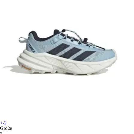
+-2
Größe
*