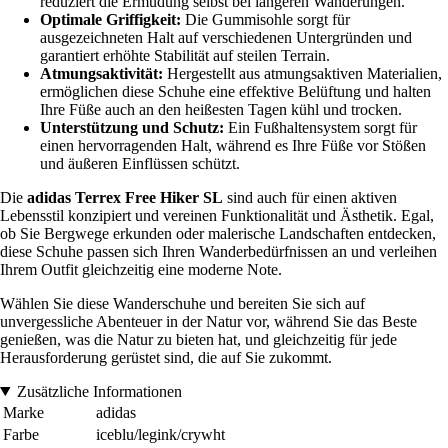
reduziert die Ermüdung selbst bei längeren Wanderungen.
Optimale Griffigkeit:
Die Gummisohle sorgt für
ausgezeichneten Halt auf verschiedenen Untergründen und
garantiert erhöhte Stabilität auf steilen Terrain.
Atmungsaktivität:
Hergestellt aus atmungsaktiven Materialien,
ermöglichen diese Schuhe eine effektive Belüftung und halten
Ihre Füße auch an den heißesten Tagen kühl und trocken.
Unterstützung und Schutz:
Ein Fußhaltensystem sorgt für
einen hervorragenden Halt, während es Ihre Füße vor Stößen
und äußeren Einflüssen schützt.
Die
adidas Terrex Free Hiker SL
sind auch für einen aktiven
Lebensstil konzipiert und vereinen Funktionalität und Ästhetik. Egal,
ob Sie Bergwege erkunden oder malerische Landschaften entdecken,
diese Schuhe passen sich Ihren Wanderbedürfnissen an und verleihen
Ihrem Outfit gleichzeitig eine moderne Note.
Wählen Sie diese Wanderschuhe und bereiten Sie sich auf
unvergessliche Abenteuer in der Natur vor, während Sie das Beste
genießen, was die Natur zu bieten hat, und gleichzeitig für jede
Herausforderung gerüstet sind, die auf Sie zukommt.
Zusätzliche Informationen
Marke
adidas
Farbe
iceblu/legink/crywht