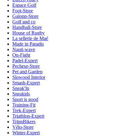
Espace Golf
Foot-Store
Galopp-Store
Golf and co
Handball-Store
House of Rugby
La sellerie de Maé
Made in Paradis
Nauti-wave
On-Fight
Padel-Expert
Pecheur-Store
Pet and Garden
Slowood Interior
Smash-Expert
Sneak'In
Sneakids
Sport is good
Training-Fit
Trek-Expert
Triathlon-Expert
TripnBikers
Vélo-Store
Winter-Expert