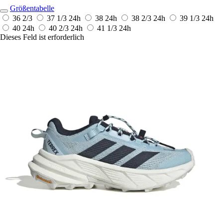
Größentabelle
36 2/3
37 1/3
24h
38
24h
38 2/3
24h
39 1/3
24h
40
24h
40 2/3
24h
41 1/3
24h
Dieses Feld ist erforderlich