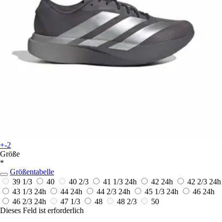
+-2
Größe
*
Größentabelle
39 1/3
40
40 2/3
41 1/3
24h
42
24h
42 2/3
24h
43 1/3
24h
44
24h
44 2/3
24h
45 1/3
24h
46
24h
46 2/3
24h
47 1/3
48
48 2/3
50
Dieses Feld ist erforderlich