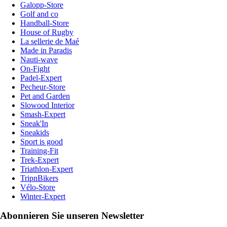
Galopp-Store
Golf and co
Handball-Store
House of Rugby
La sellerie de Maé
Made in Paradis
Nauti-wave
On-Fight
Padel-Expert
Pecheur-Store
Pet and Garden
Slowood Interior
Smash-Expert
Sneak'In
Sneakids
Sport is good
Training-Fit
Trek-Expert
Triathlon-Expert
TripnBikers
Vélo-Store
Winter-Expert
Abonnieren Sie unseren Newsletter