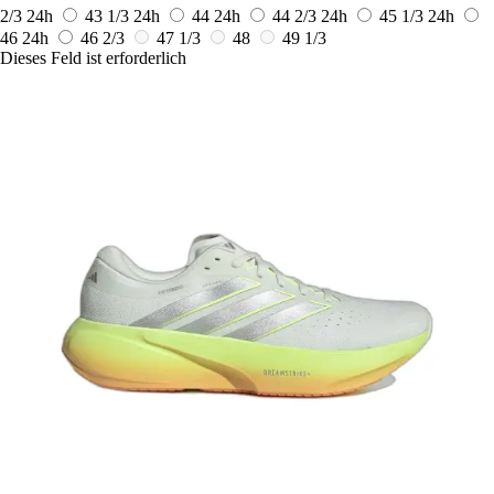
2/3
24h
43 1/3
24h
44
24h
44 2/3
24h
45 1/3
24h
46
24h
46 2/3
47 1/3
48
49 1/3
Dieses Feld ist erforderlich