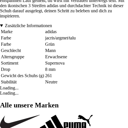
entspannten Lauf genießt, du wirst mit Vertrauen unterwegs sein. Mit
den ikonischen 3 Streifen adidas und durchdachter Technik ist dieser
Schuh darauf ausgelegt, deinen Schritt zu beleben und dich zu
inspirieren.
Zusätzliche Informationen
Marke
adidas
Farbe
jacris/argmet/talu
Farbe
Grün
Geschlecht
Mann
Altersgruppe
Erwachsene
Sortiment
Supernova
Drop
8 mm
Gewicht des Schuhs (g)
261
Stabilität
Neutre
Loading...
Loading...
Alle unsere Marken