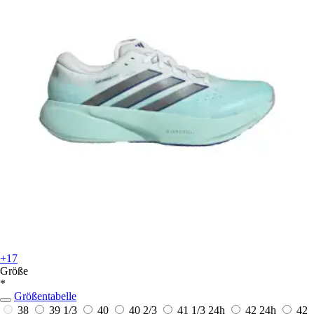
+17
Größe
*
Größentabelle
38
39 1/3
40
40 2/3
41 1/3
24h
42
24h
42