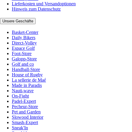
Lieferkosten und Versandoptionen
Hinweis zum Datenschutz
Unsere Geschäfte
Basket-Center
Daily Bikers
Direct-Volley
Espace Golf
Foot-Store
Galopp-Store
Golf and co
Handball-Store
House of Rugby
La sellerie de Maé
Made in Paradis
Nauti-wave
On-Fight
Padel-Expert
Pecheur-Store
Pet and Garden
Slowood Interior
Smash-Expert
Sneak'In