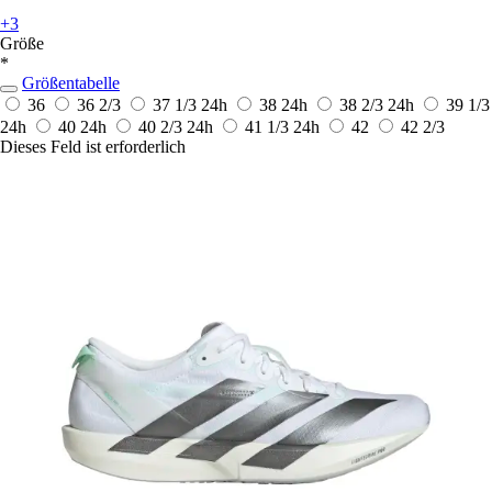
+3
Größe
*
Größentabelle
36
36 2/3
37 1/3
24h
38
24h
38 2/3
24h
39 1/3
24h
40
24h
40 2/3
24h
41 1/3
24h
42
42 2/3
Dieses Feld ist erforderlich