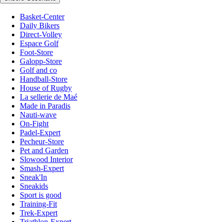
Basket-Center
Daily Bikers
Direct-Volley
Espace Golf
Foot-Store
Galopp-Store
Golf and co
Handball-Store
House of Rugby
La sellerie de Maé
Made in Paradis
Nauti-wave
On-Fight
Padel-Expert
Pecheur-Store
Pet and Garden
Slowood Interior
Smash-Expert
Sneak'In
Sneakids
Sport is good
Training-Fit
Trek-Expert
Triathlon-Expert