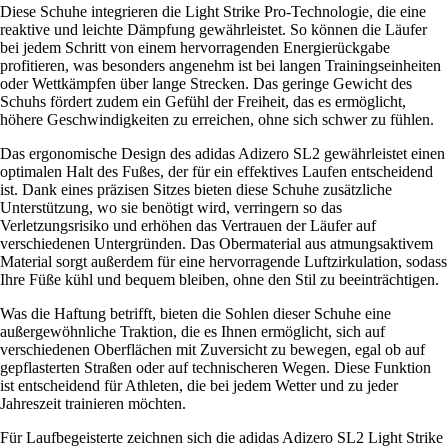
Diese Schuhe integrieren die Light Strike Pro-Technologie, die eine
reaktive und leichte Dämpfung gewährleistet. So können die Läufer
bei jedem Schritt von einem hervorragenden Energierückgabe
profitieren, was besonders angenehm ist bei langen Trainingseinheiten
oder Wettkämpfen über lange Strecken. Das geringe Gewicht des
Schuhs fördert zudem ein Gefühl der Freiheit, das es ermöglicht,
höhere Geschwindigkeiten zu erreichen, ohne sich schwer zu fühlen.
Das ergonomische Design des adidas Adizero SL2 gewährleistet einen
optimalen Halt des Fußes, der für ein effektives Laufen entscheidend
ist. Dank eines präzisen Sitzes bieten diese Schuhe zusätzliche
Unterstützung, wo sie benötigt wird, verringern so das
Verletzungsrisiko und erhöhen das Vertrauen der Läufer auf
verschiedenen Untergründen. Das Obermaterial aus atmungsaktivem
Material sorgt außerdem für eine hervorragende Luftzirkulation, sodass
Ihre Füße kühl und bequem bleiben, ohne den Stil zu beeinträchtigen.
Was die Haftung betrifft, bieten die Sohlen dieser Schuhe eine
außergewöhnliche Traktion, die es Ihnen ermöglicht, sich auf
verschiedenen Oberflächen mit Zuversicht zu bewegen, egal ob auf
gepflasterten Straßen oder auf technischeren Wegen. Diese Funktion
ist entscheidend für Athleten, die bei jedem Wetter und zu jeder
Jahreszeit trainieren möchten.
Für Laufbegeisterte zeichnen sich die adidas Adizero SL2 Light Strike