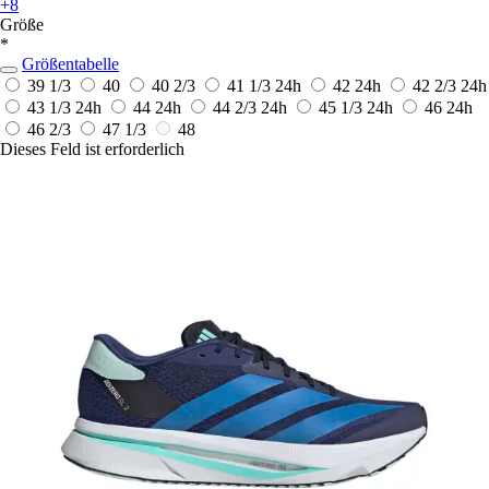
+8
Größe
*
Größentabelle
39 1/3
40
40 2/3
41 1/3
24h
42
24h
42 2/3
24h
43 1/3
24h
44
24h
44 2/3
24h
45 1/3
24h
46
24h
46 2/3
47 1/3
48
Dieses Feld ist erforderlich