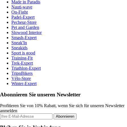
Made in Paradis
Nauti-wave
On-Fight
Padel-Expert
Pecheur-Store
Pet and Garden
Slowood Interior
Smash-Expert
Sneak'In
Sneakids
Sport is good
Training-Fit
Trek-Expert
Triathlon-Expert
TripnBikers
Vélo-Store
Winter-Expert
Abonnieren Sie unseren Newsletter
Profitieren Sie von 10% Rabatt, wenn Sie sich für unseren Newsletter
anmelden
Abonnieren