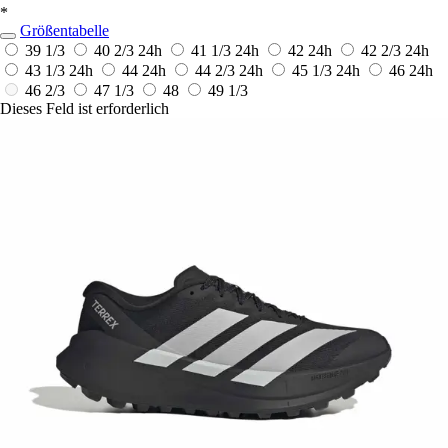
*
Größentabelle
39 1/3
40 2/3
24h
41 1/3
24h
42
24h
42 2/3
24h
43 1/3
24h
44
24h
44 2/3
24h
45 1/3
24h
46
24h
46 2/3
47 1/3
48
49 1/3
Dieses Feld ist erforderlich