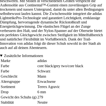
beschweren. Mit Stollen in verschiedenen Größen verspricht die
Außensohle aus Continental™-Gummi einen zuverlässigen Grip auf
trockenem und nassen Untergrund, damit du unter allen Bedingungen
selbstbewusst laufen kannst. Die Zwischensohle integriert die adidas
LightstrikePro-Technologie und garantiert Leichtigkeit, erstklassige
Dämpfung, hervorragende dynamische Rückstoßkraft und
Energierückgewinnung. Die elastischen Flügel an der Zunge
verbessern den Halt, und der Nylon-Spanner auf der Oberseite bietet
ein perfektes Gleichgewicht zwischen Steifigkeit im Mittelfußbereich
und natürlicher Flexibilität im Vorfußbereich. Dank der Trail-
Innovation von adidas folgt dir dieser Schuh sowohl in der Stadt als
auch auf all deinen Abenteuern.
Zusätzliche Informationen
Marke
adidas
Farbe
core black/grey two/core black
Farbe
Schwarz
Geschlecht
Mann
Altersgruppe
Erwachsene
Sortiment
Terrex Agravic
Drop
6 mm
Gewicht des Schuhs (g)
279
Stabilität
Neutre