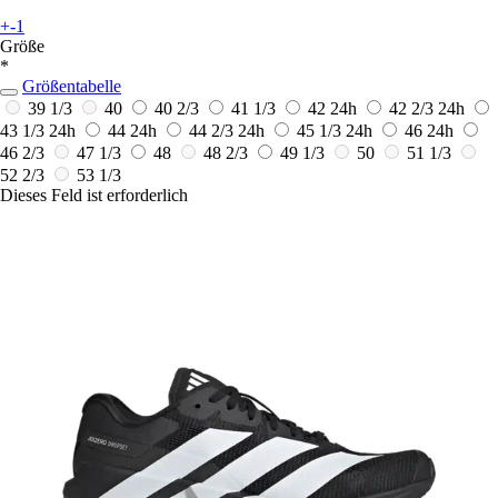
+-1
Größe
*
Größentabelle
39 1/3
40
40 2/3
41 1/3
42
24h
42 2/3
24h
43 1/3
24h
44
24h
44 2/3
24h
45 1/3
24h
46
24h
46 2/3
47 1/3
48
48 2/3
49 1/3
50
51 1/3
52 2/3
53 1/3
Dieses Feld ist erforderlich