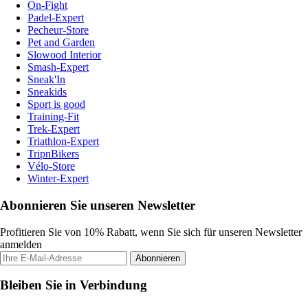
On-Fight
Padel-Expert
Pecheur-Store
Pet and Garden
Slowood Interior
Smash-Expert
Sneak'In
Sneakids
Sport is good
Training-Fit
Trek-Expert
Triathlon-Expert
TripnBikers
Vélo-Store
Winter-Expert
Abonnieren Sie unseren Newsletter
Profitieren Sie von 10% Rabatt, wenn Sie sich für unseren Newsletter
anmelden
Abonnieren
Bleiben Sie in Verbindung