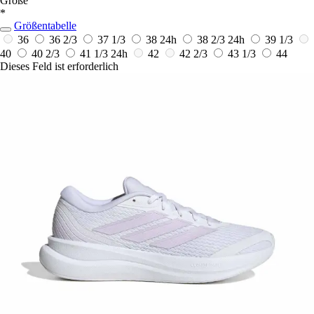
Größe
*
Größentabelle
36
36 2/3
37 1/3
38
24h
38 2/3
24h
39 1/3
40
40 2/3
41 1/3
24h
42
42 2/3
43 1/3
44
Dieses Feld ist erforderlich