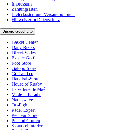
Impressum
Zahlungsarten
Lieferkosten und Versandoptionen
Hinweis zum Datenschutz
Unsere Geschäfte
Basket-Center
Daily Bikers
Direct-Volley
Espace Golf
Foot-Store
Galopp-Store
Golf and co
Handball-Store
House of Rugby
La sellerie de Maé
Made in Paradis
Nauti-wave
On-Fight
Padel-Expert
Pecheur-Store
Pet and Garden
Slowood Interior