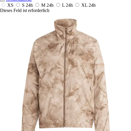
XS
S
24h
M
24h
L
24h
XL
24h
Dieses Feld ist erforderlich