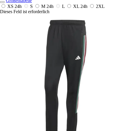
Größentabelle
XS
24h
S
M
24h
L
XL
24h
2XL
Dieses Feld ist erforderlich