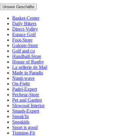
Unsere Geschäfte
Basket-Center
Daily Bikers
Direct-Volley
Espace Golf
Foot-Store
Galopp-Store
Golf and co
Handball-Store
House of Rugby
La sellerie de Maé
Made in Paradis
Nauti-wave
On-Fight
Padel-Expert
Pecheur-Store
Pet and Garden
Slowood Interior
Smash-Expert
Sneak'In
Sneakids
Sport is good
Training-Fit