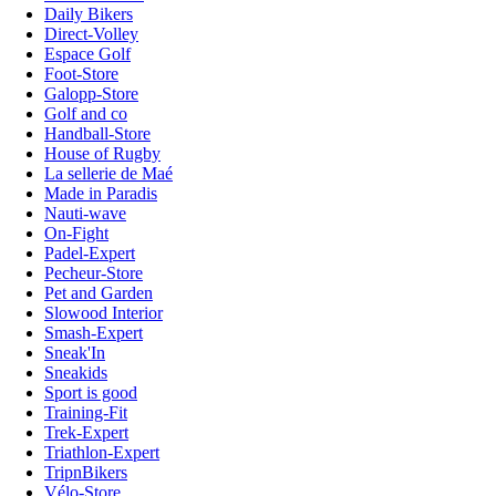
Daily Bikers
Direct-Volley
Espace Golf
Foot-Store
Galopp-Store
Golf and co
Handball-Store
House of Rugby
La sellerie de Maé
Made in Paradis
Nauti-wave
On-Fight
Padel-Expert
Pecheur-Store
Pet and Garden
Slowood Interior
Smash-Expert
Sneak'In
Sneakids
Sport is good
Training-Fit
Trek-Expert
Triathlon-Expert
TripnBikers
Vélo-Store