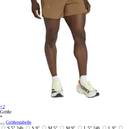
+2
Größe
*
Größentabelle
S 5"
24h
S 9"
M 5"
M 9"
L 5"
24h
L 9"