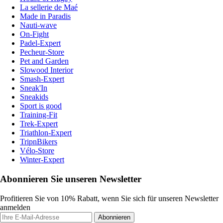
La sellerie de Maé
Made in Paradis
Nauti-wave
On-Fight
Padel-Expert
Pecheur-Store
Pet and Garden
Slowood Interior
Smash-Expert
Sneak'In
Sneakids
Sport is good
Training-Fit
Trek-Expert
Triathlon-Expert
TripnBikers
Vélo-Store
Winter-Expert
Abonnieren Sie unseren Newsletter
Profitieren Sie von 10% Rabatt, wenn Sie sich für unseren Newsletter
anmelden
Abonnieren