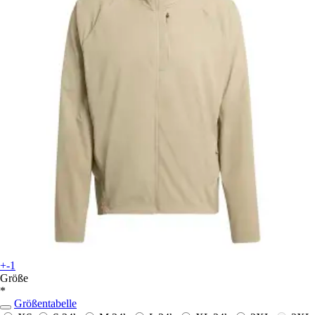
+-1
Größe
*
Größentabelle