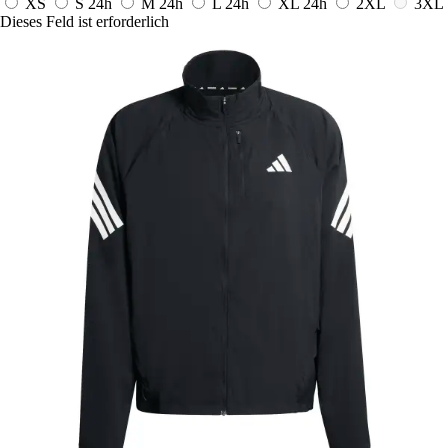
XS
S
24h
M
24h
L
24h
XL
24h
2XL
3XL
Dieses Feld ist erforderlich