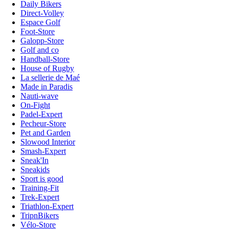
Daily Bikers
Direct-Volley
Espace Golf
Foot-Store
Galopp-Store
Golf and co
Handball-Store
House of Rugby
La sellerie de Maé
Made in Paradis
Nauti-wave
On-Fight
Padel-Expert
Pecheur-Store
Pet and Garden
Slowood Interior
Smash-Expert
Sneak'In
Sneakids
Sport is good
Training-Fit
Trek-Expert
Triathlon-Expert
TripnBikers
Vélo-Store