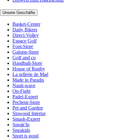
Unsere Geschäfte
Basket-Center
Daily Bikers
Direct-Volley
Espace Golf
Foot-Store
Galopp-Store
Golf and co
Handball-Store
House of Rugby
La sellerie de Maé
Made in Paradis
Nauti-wave
On-Fight
Padel-Expert
Pecheur-Store
Pet and Garden
Slowood Interior
Smash-Expert
Sneak'In
Sneakids
Sport is good