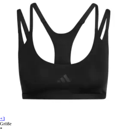
+3
Größe
*