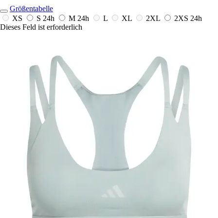
Größentabelle
XS
S
24h
M
24h
L
XL
2XL
2XS
24h
Dieses Feld ist erforderlich