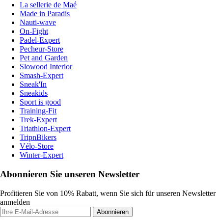
La sellerie de Maé
Made in Paradis
Nauti-wave
On-Fight
Padel-Expert
Pecheur-Store
Pet and Garden
Slowood Interior
Smash-Expert
Sneak'In
Sneakids
Sport is good
Training-Fit
Trek-Expert
Triathlon-Expert
TripnBikers
Vélo-Store
Winter-Expert
Abonnieren Sie unseren Newsletter
Profitieren Sie von 10% Rabatt, wenn Sie sich für unseren Newsletter
anmelden
Abonnieren