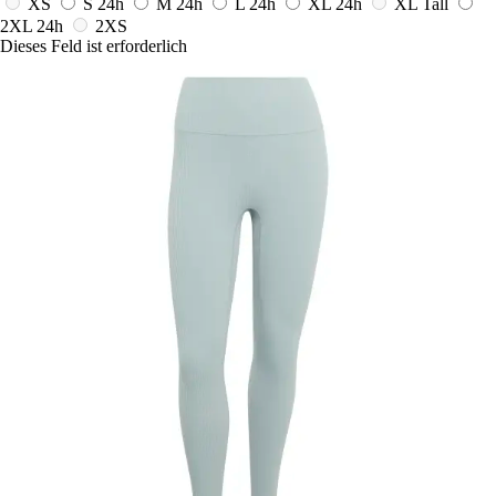
XS
S
24h
M
24h
L
24h
XL
24h
XL Tall
2XL
24h
2XS
Dieses Feld ist erforderlich