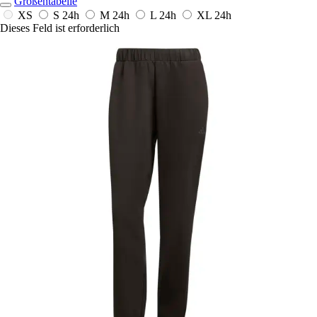
Größentabelle
XS
S
24h
M
24h
L
24h
XL
24h
Dieses Feld ist erforderlich