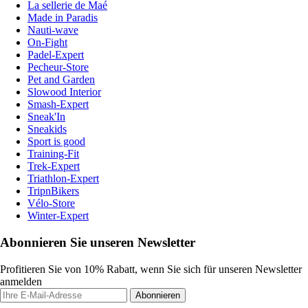
La sellerie de Maé
Made in Paradis
Nauti-wave
On-Fight
Padel-Expert
Pecheur-Store
Pet and Garden
Slowood Interior
Smash-Expert
Sneak'In
Sneakids
Sport is good
Training-Fit
Trek-Expert
Triathlon-Expert
TripnBikers
Vélo-Store
Winter-Expert
Abonnieren Sie unseren Newsletter
Profitieren Sie von 10% Rabatt, wenn Sie sich für unseren Newsletter
anmelden
Abonnieren