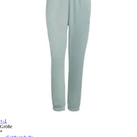
+-1
Größe
*