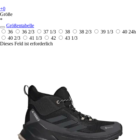
+0
Größe
*
Größentabelle
36
36 2/3
37 1/3
38
38 2/3
39 1/3
40
24h
40 2/3
41 1/3
42
43 1/3
Dieses Feld ist erforderlich