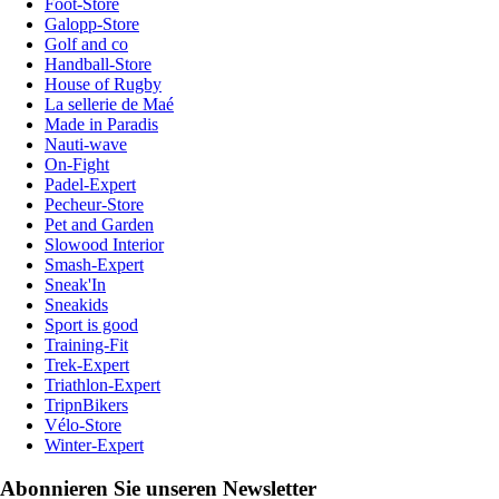
Foot-Store
Galopp-Store
Golf and co
Handball-Store
House of Rugby
La sellerie de Maé
Made in Paradis
Nauti-wave
On-Fight
Padel-Expert
Pecheur-Store
Pet and Garden
Slowood Interior
Smash-Expert
Sneak'In
Sneakids
Sport is good
Training-Fit
Trek-Expert
Triathlon-Expert
TripnBikers
Vélo-Store
Winter-Expert
Abonnieren Sie unseren Newsletter