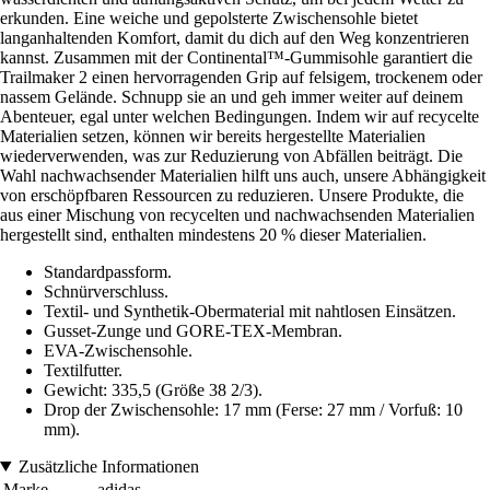
erkunden. Eine weiche und gepolsterte Zwischensohle bietet
langanhaltenden Komfort, damit du dich auf den Weg konzentrieren
kannst. Zusammen mit der Continental™-Gummisohle garantiert die
Trailmaker 2 einen hervorragenden Grip auf felsigem, trockenem oder
nassem Gelände. Schnupp sie an und geh immer weiter auf deinem
Abenteuer, egal unter welchen Bedingungen. Indem wir auf recycelte
Materialien setzen, können wir bereits hergestellte Materialien
wiederverwenden, was zur Reduzierung von Abfällen beiträgt. Die
Wahl nachwachsender Materialien hilft uns auch, unsere Abhängigkeit
von erschöpfbaren Ressourcen zu reduzieren. Unsere Produkte, die
aus einer Mischung von recycelten und nachwachsenden Materialien
hergestellt sind, enthalten mindestens 20 % dieser Materialien.
Standardpassform.
Schnürverschluss.
Textil- und Synthetik-Obermaterial mit nahtlosen Einsätzen.
Gusset-Zunge und GORE-TEX-Membran.
EVA-Zwischensohle.
Textilfutter.
Gewicht: 335,5 (Größe 38 2/3).
Drop der Zwischensohle: 17 mm (Ferse: 27 mm / Vorfuß: 10
mm).
Zusätzliche Informationen
Marke
adidas