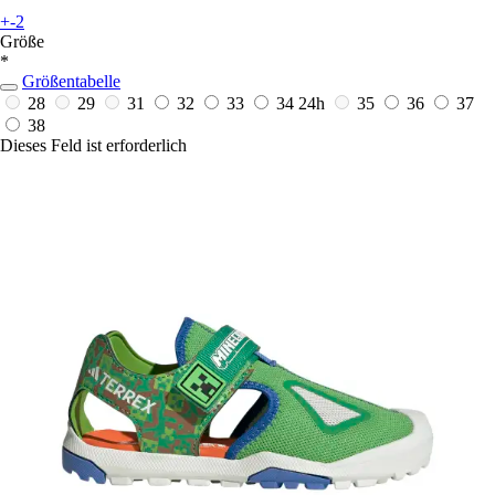
+-2
Größe
*
Größentabelle
28
29
31
32
33
34
24h
35
36
37
38
Dieses Feld ist erforderlich