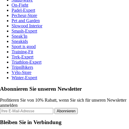
On-Fight
Padel-Expert
Pecheur-Store
Pet and Garden
Slowood Interior
Smash-Expert
Sneak'In
Sneakids
Sport is good
Training-Fit
Trek-Expert
Triathlon-Expert
TripnBikers
Vélo-Store
Winter-Expert
Abonnieren Sie unseren Newsletter
Profitieren Sie von 10% Rabatt, wenn Sie sich für unseren Newsletter
anmelden
Abonnieren
Bleiben Sie in Verbindung