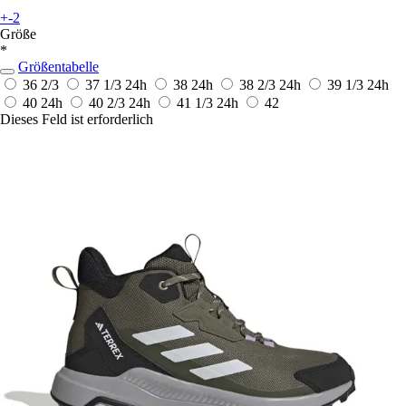
+-2
Größe
*
Größentabelle
36 2/3
37 1/3
24h
38
24h
38 2/3
24h
39 1/3
24h
40
24h
40 2/3
24h
41 1/3
24h
42
Dieses Feld ist erforderlich