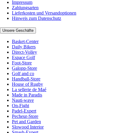
Impressum
Zahlungsarten
Lieferkosten und Versandoptionen
Hinweis zum Datenschutz
Unsere Geschäfte
Basket-Center
Daily Bikers
Direct-Volley
Espace Golf
Foot-Store
Galopp-Store
Golf and co
Handball-Store
House of Rugby
La sellerie de Maé
Made in Paradis
Nauti-wave
On-Fight
Padel-Expert
Pecheur-Store
Pet and Garden
Slowood Interior
Smash-Expert