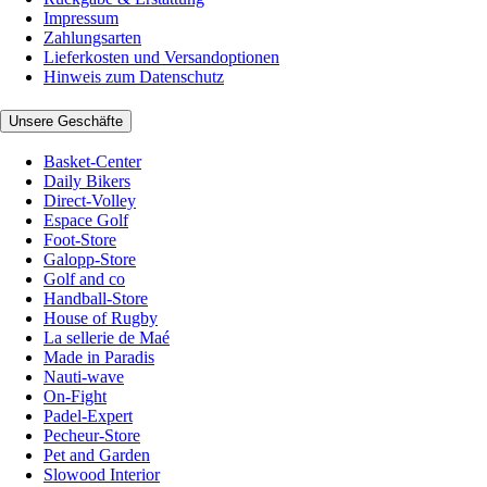
Impressum
Zahlungsarten
Lieferkosten und Versandoptionen
Hinweis zum Datenschutz
Unsere Geschäfte
Basket-Center
Daily Bikers
Direct-Volley
Espace Golf
Foot-Store
Galopp-Store
Golf and co
Handball-Store
House of Rugby
La sellerie de Maé
Made in Paradis
Nauti-wave
On-Fight
Padel-Expert
Pecheur-Store
Pet and Garden
Slowood Interior