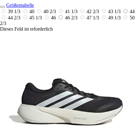
Größentabelle
39 1/3
40
40 2/3
41 1/3
42 2/3
43 1/3
44
44 2/3
45 1/3
46
46 2/3
47 1/3
49 1/3
50
2/3
Dieses Feld ist erforderlich