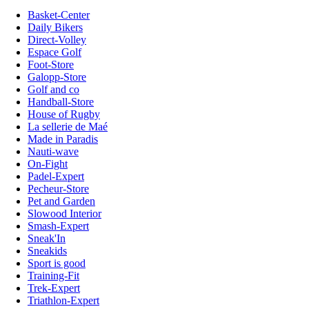
Basket-Center
Daily Bikers
Direct-Volley
Espace Golf
Foot-Store
Galopp-Store
Golf and co
Handball-Store
House of Rugby
La sellerie de Maé
Made in Paradis
Nauti-wave
On-Fight
Padel-Expert
Pecheur-Store
Pet and Garden
Slowood Interior
Smash-Expert
Sneak'In
Sneakids
Sport is good
Training-Fit
Trek-Expert
Triathlon-Expert