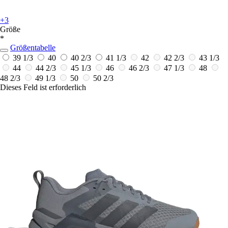
+3
Größe
*
Größentabelle
39 1/3
40
40 2/3
41 1/3
42
42 2/3
43 1/3
44
44 2/3
45 1/3
46
46 2/3
47 1/3
48
48 2/3
49 1/3
50
50 2/3
Dieses Feld ist erforderlich