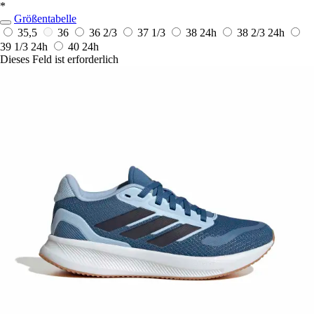
*
Größentabelle
35,5
36
36 2/3
37 1/3
38
24h
38 2/3
24h
39 1/3
24h
40
24h
Dieses Feld ist erforderlich