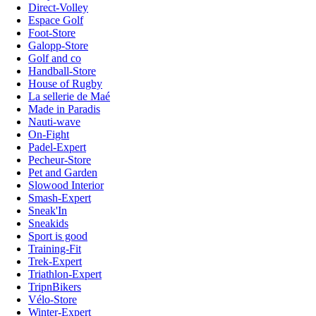
Direct-Volley
Espace Golf
Foot-Store
Galopp-Store
Golf and co
Handball-Store
House of Rugby
La sellerie de Maé
Made in Paradis
Nauti-wave
On-Fight
Padel-Expert
Pecheur-Store
Pet and Garden
Slowood Interior
Smash-Expert
Sneak'In
Sneakids
Sport is good
Training-Fit
Trek-Expert
Triathlon-Expert
TripnBikers
Vélo-Store
Winter-Expert