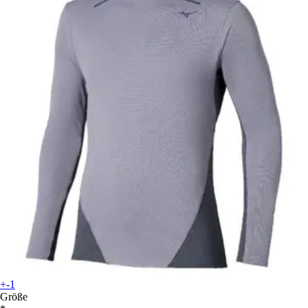
+-1
Größe