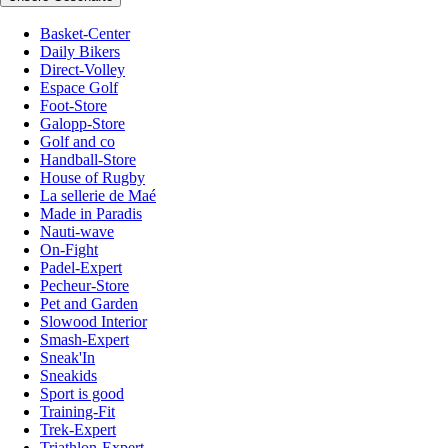
Basket-Center
Daily Bikers
Direct-Volley
Espace Golf
Foot-Store
Galopp-Store
Golf and co
Handball-Store
House of Rugby
La sellerie de Maé
Made in Paradis
Nauti-wave
On-Fight
Padel-Expert
Pecheur-Store
Pet and Garden
Slowood Interior
Smash-Expert
Sneak'In
Sneakids
Sport is good
Training-Fit
Trek-Expert
Triathlon-Expert