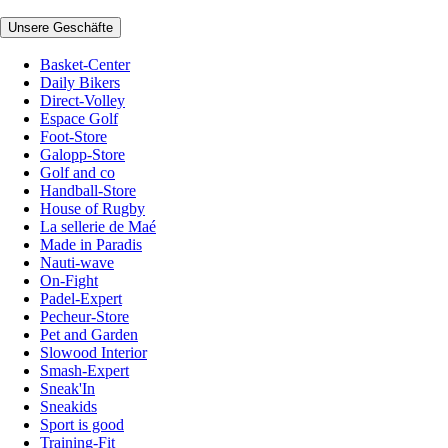
Unsere Geschäfte
Basket-Center
Daily Bikers
Direct-Volley
Espace Golf
Foot-Store
Galopp-Store
Golf and co
Handball-Store
House of Rugby
La sellerie de Maé
Made in Paradis
Nauti-wave
On-Fight
Padel-Expert
Pecheur-Store
Pet and Garden
Slowood Interior
Smash-Expert
Sneak'In
Sneakids
Sport is good
Training-Fit