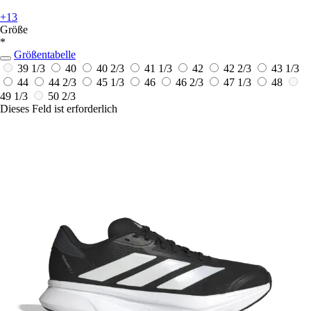
+13
Größe
*
Größentabelle
39 1/3
40
40 2/3
41 1/3
42
42 2/3
43 1/3
44
44 2/3
45 1/3
46
46 2/3
47 1/3
48
49 1/3
50 2/3
Dieses Feld ist erforderlich