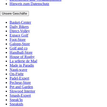
Hinweis zum Datenschutz
Unsere Geschäfte
Basket-Center
Daily Bikers
Direct-Volley
Espace Golf
Foot-Store
Galopp-Store
Golf and co
Handball-Store
House of Rugby
La sellerie de Maé
Made in Paradis
Nauti-wave
On-Fight
Padel-Expert
Pecheur-Store
Pet and Garden
Slowood Interior
Smash-Expert
Sneak'In
Sneakids