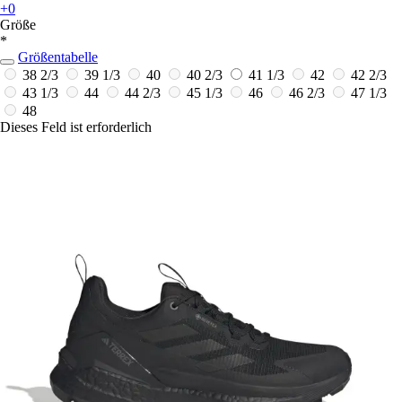
+0
Größe
*
Größentabelle
38 2/3
39 1/3
40
40 2/3
41 1/3
42
42 2/3
43 1/3
44
44 2/3
45 1/3
46
46 2/3
47 1/3
48
Dieses Feld ist erforderlich