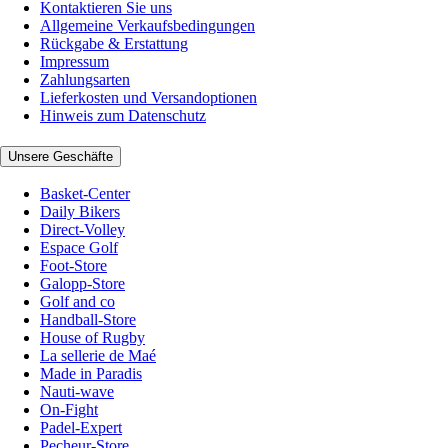
Kontaktieren Sie uns
Allgemeine Verkaufsbedingungen
Rückgabe & Erstattung
Impressum
Zahlungsarten
Lieferkosten und Versandoptionen
Hinweis zum Datenschutz
Unsere Geschäfte
Basket-Center
Daily Bikers
Direct-Volley
Espace Golf
Foot-Store
Galopp-Store
Golf and co
Handball-Store
House of Rugby
La sellerie de Maé
Made in Paradis
Nauti-wave
On-Fight
Padel-Expert
Pecheur-Store