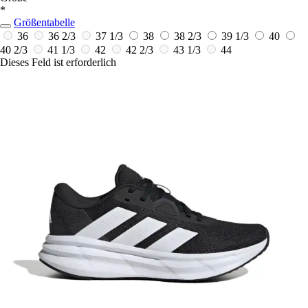
*
Größentabelle
36
36 2/3
37 1/3
38
38 2/3
39 1/3
40
40 2/3
41 1/3
42
42 2/3
43 1/3
44
Dieses Feld ist erforderlich