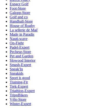
Espace Golf
Foot-Store
Galopp-Store
Golf and co
Handball-Store
House of Rugby
La sellerie de Maé
Made in Paradis
Nauti-wave
On-Fight
Padel-Expert
Pecheur-Store
Pet and Garden
Slowood Interior
Smash-Expert
Sneak'In
Sneakids
Sport is good
Training-Fit
Trek-Expert
Triathlon-Expert
TripnBikers
Vélo-Store
Winter-Expert