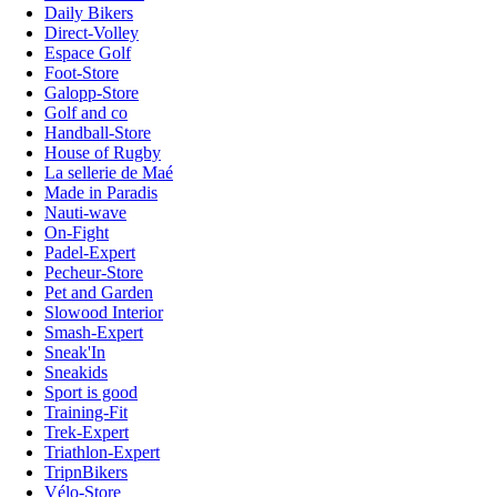
Daily Bikers
Direct-Volley
Espace Golf
Foot-Store
Galopp-Store
Golf and co
Handball-Store
House of Rugby
La sellerie de Maé
Made in Paradis
Nauti-wave
On-Fight
Padel-Expert
Pecheur-Store
Pet and Garden
Slowood Interior
Smash-Expert
Sneak'In
Sneakids
Sport is good
Training-Fit
Trek-Expert
Triathlon-Expert
TripnBikers
Vélo-Store