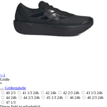
+-1
Größe
*
Größentabelle
40 2/3
41 1/3
24h
42
24h
42 2/3
24h
43 1/3
24h
44
24h
44 2/3
24h
45 1/3
24h
46
24h
46 2/3
24h
47 1/3
Dieses Feld ist erforderlich