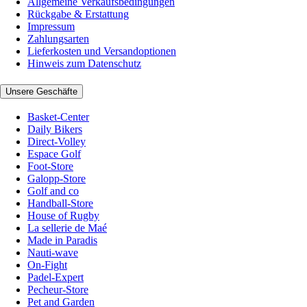
Allgemeine Verkaufsbedingungen
Rückgabe & Erstattung
Impressum
Zahlungsarten
Lieferkosten und Versandoptionen
Hinweis zum Datenschutz
Unsere Geschäfte
Basket-Center
Daily Bikers
Direct-Volley
Espace Golf
Foot-Store
Galopp-Store
Golf and co
Handball-Store
House of Rugby
La sellerie de Maé
Made in Paradis
Nauti-wave
On-Fight
Padel-Expert
Pecheur-Store
Pet and Garden