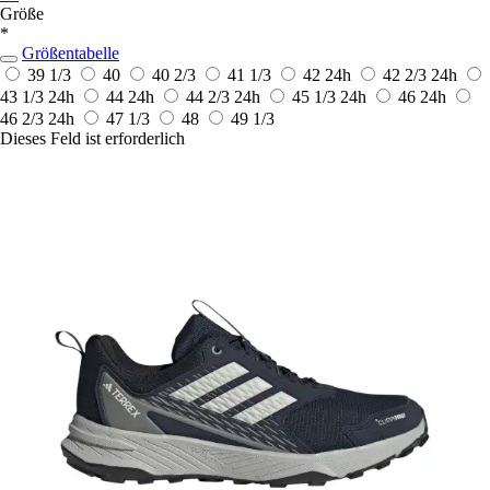
Größe
*
Größentabelle
39 1/3
40
40 2/3
41 1/3
42
24h
42 2/3
24h
43 1/3
24h
44
24h
44 2/3
24h
45 1/3
24h
46
24h
46 2/3
24h
47 1/3
48
49 1/3
Dieses Feld ist erforderlich