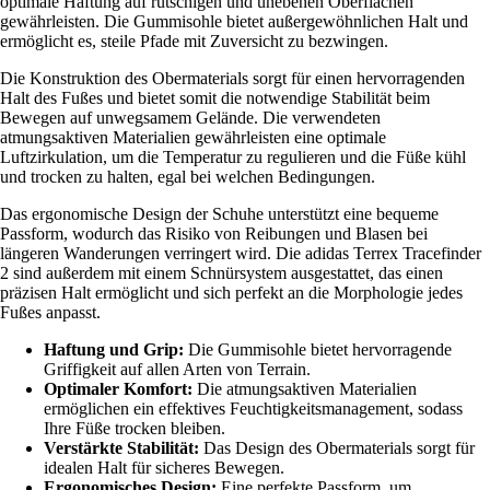
optimale Haftung auf rutschigen und unebenen Oberflächen
gewährleisten. Die Gummisohle bietet außergewöhnlichen Halt und
ermöglicht es, steile Pfade mit Zuversicht zu bezwingen.
Die Konstruktion des Obermaterials sorgt für einen hervorragenden
Halt des Fußes und bietet somit die notwendige Stabilität beim
Bewegen auf unwegsamem Gelände. Die verwendeten
atmungsaktiven Materialien gewährleisten eine optimale
Luftzirkulation, um die Temperatur zu regulieren und die Füße kühl
und trocken zu halten, egal bei welchen Bedingungen.
Das ergonomische Design der Schuhe unterstützt eine bequeme
Passform, wodurch das Risiko von Reibungen und Blasen bei
längeren Wanderungen verringert wird. Die adidas Terrex Tracefinder
2 sind außerdem mit einem Schnürsystem ausgestattet, das einen
präzisen Halt ermöglicht und sich perfekt an die Morphologie jedes
Fußes anpasst.
Haftung und Grip:
Die Gummisohle bietet hervorragende
Griffigkeit auf allen Arten von Terrain.
Optimaler Komfort:
Die atmungsaktiven Materialien
ermöglichen ein effektives Feuchtigkeitsmanagement, sodass
Ihre Füße trocken bleiben.
Verstärkte Stabilität:
Das Design des Obermaterials sorgt für
idealen Halt für sicheres Bewegen.
Ergonomisches Design:
Eine perfekte Passform, um