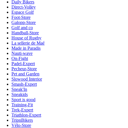
Daily Bikers
Direct-Volley
Espace Golf
Foot-Store
Galopp-Store
Golf and co
Handball-Store
House of Rugby
La sellerie de Maé
Made in Paradis
Nauti-wave
On-Fight
Padel-Expert
Pecheur-Store
Pet and Garden
Slowood Interior
Smash-Expert
Sneak'In
Sneakids
Sport is good
Training-Fit
Trek-Expert
Triathlon-Expert
TripnBikers
Vélo-Store