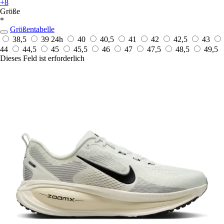
+8
Größe
*
Größentabelle
38,5
39
24h
40
40,5
41
42
42,5
43
44
44,5
45
45,5
46
47
47,5
48,5
49,5
Dieses Feld ist erforderlich