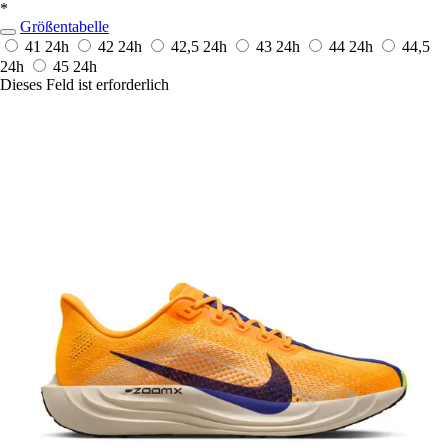
*
Größentabelle
41
24h
42
24h
42,5
24h
43
24h
44
24h
44,5
24h
45
24h
Dieses Feld ist erforderlich