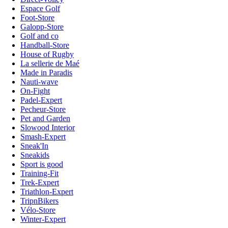
Espace Golf
Foot-Store
Galopp-Store
Golf and co
Handball-Store
House of Rugby
La sellerie de Maé
Made in Paradis
Nauti-wave
On-Fight
Padel-Expert
Pecheur-Store
Pet and Garden
Slowood Interior
Smash-Expert
Sneak'In
Sneakids
Sport is good
Training-Fit
Trek-Expert
Triathlon-Expert
TripnBikers
Vélo-Store
Winter-Expert