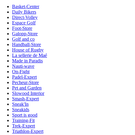
Basket-Center
Daily Bikers
Direct-Volley
Espace Golf
Foot-Store
Galopp-Store
Golf and co
Handball-Store
House of Rugby
La sellerie de Maé
Made in Paradis
Nauti-wave
On-Fight
Padel-Expert
Pecheur-Store
Pet and Garden
Slowood Interior
Smash-Expert
Sneak'In
Sneakids
Sport is good
Training-Fit
Trek-Expert
Triathlon-Expert