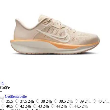
+5
Größe
*
Größentabelle
35,5
37,5
24h
38
24h
38,5
24h
39
24h
40
24h
40,5
42
24h
43
24h
44
24h
44,5
24h