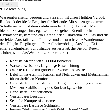
Loading...
Beschreibung
Wasserabweisend, bequem und vielseitig, ist unser Highton V2 65L
Rucksack der ideale Begleiter für Reisende. Mit seinen gepolsterten
Schulterriemen und dem stabilisierenden Hüftgurt aus Air-Mesh
bleiben Sie angenehm, egal wohin Sie gehen. Er enthält ein
Hydratationssystem und ein Gerät für den Trinkschlauch. Das sind die
perfekten Ausstattungen für lange und anspruchsvolle Wanderungen in
den Hügeln. Es gibt genug Platz für einwöchige Ausflüge. Er ist mit
einer abnehmbaren Schutzhaube ausgestattet, die Sie vor Regen
schützt, wenn das Wetter unvorhersehbar ist.
Robuste Materialien aus 600d Polyester
Wasserabweisende, langlebige Beschichtung
Oberste Klappe mit großer Reißverschlusstasche
Belüftungssystem im Rücken mit Netzrücken und Metallrahmen
für zusätzlichen Komfort
Gepolsterter und verstellbarer Hüftgurt aus atmungsaktivem
Mesh zur Stabilisierung des Rucksackgewichts
Gepolsterte Schulterriemen
Verstellbarer Brustgurt
Seitliche Kompressionsriemen
Verstellbare Lasthebe-Schlaufen
Interne Trinksystemtasche mit Schlauch und Ventil