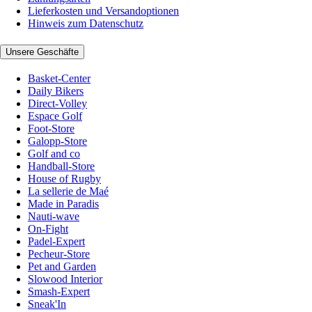
Lieferkosten und Versandoptionen
Hinweis zum Datenschutz
Unsere Geschäfte
Basket-Center
Daily Bikers
Direct-Volley
Espace Golf
Foot-Store
Galopp-Store
Golf and co
Handball-Store
House of Rugby
La sellerie de Maé
Made in Paradis
Nauti-wave
On-Fight
Padel-Expert
Pecheur-Store
Pet and Garden
Slowood Interior
Smash-Expert
Sneak'In