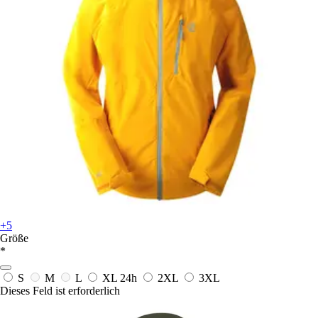
+5
Größe
*
S
M
L
XL
24h
2XL
3XL
Dieses Feld ist erforderlich