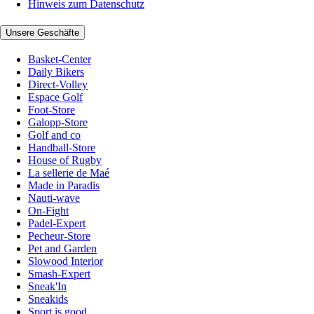
Hinweis zum Datenschutz
Unsere Geschäfte
Basket-Center
Daily Bikers
Direct-Volley
Espace Golf
Foot-Store
Galopp-Store
Golf and co
Handball-Store
House of Rugby
La sellerie de Maé
Made in Paradis
Nauti-wave
On-Fight
Padel-Expert
Pecheur-Store
Pet and Garden
Slowood Interior
Smash-Expert
Sneak'In
Sneakids
Sport is good