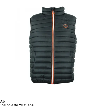
Ab
126,90 €
50,76 €
-60%