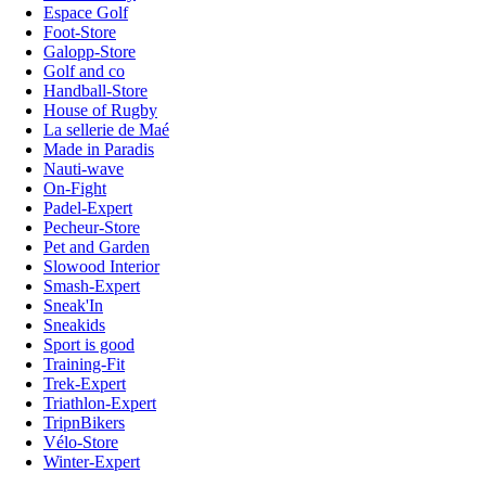
Espace Golf
Foot-Store
Galopp-Store
Golf and co
Handball-Store
House of Rugby
La sellerie de Maé
Made in Paradis
Nauti-wave
On-Fight
Padel-Expert
Pecheur-Store
Pet and Garden
Slowood Interior
Smash-Expert
Sneak'In
Sneakids
Sport is good
Training-Fit
Trek-Expert
Triathlon-Expert
TripnBikers
Vélo-Store
Winter-Expert