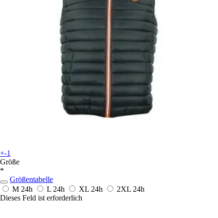
+-1
Größe
*
Größentabelle
M
24h
L
24h
XL
24h
2XL
24h
Dieses Feld ist erforderlich