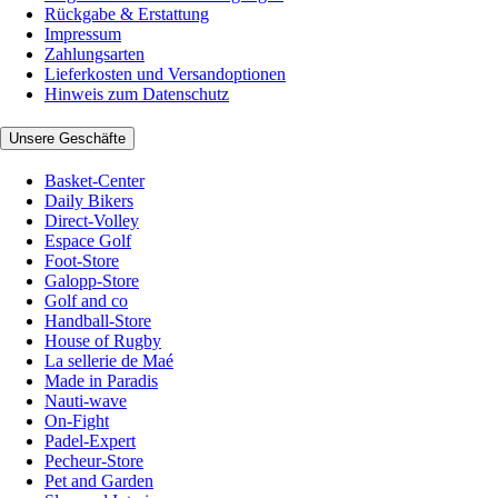
Rückgabe & Erstattung
Impressum
Zahlungsarten
Lieferkosten und Versandoptionen
Hinweis zum Datenschutz
Unsere Geschäfte
Basket-Center
Daily Bikers
Direct-Volley
Espace Golf
Foot-Store
Galopp-Store
Golf and co
Handball-Store
House of Rugby
La sellerie de Maé
Made in Paradis
Nauti-wave
On-Fight
Padel-Expert
Pecheur-Store
Pet and Garden