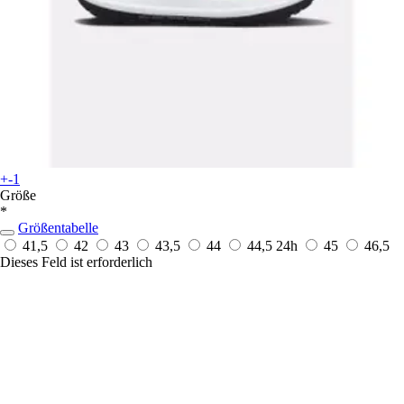
+-1
Größe
*
Größentabelle
41,5
42
43
43,5
44
44,5
24h
45
46,5
Dieses Feld ist erforderlich