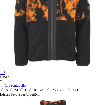
+-2
Größe
*
Größentabelle
S
M
L
XL
24h
2XL
24h
3XL
Dieses Feld ist erforderlich