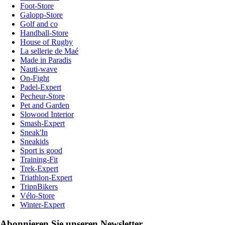
Foot-Store
Galopp-Store
Golf and co
Handball-Store
House of Rugby
La sellerie de Maé
Made in Paradis
Nauti-wave
On-Fight
Padel-Expert
Pecheur-Store
Pet and Garden
Slowood Interior
Smash-Expert
Sneak'In
Sneakids
Sport is good
Training-Fit
Trek-Expert
Triathlon-Expert
TripnBikers
Vélo-Store
Winter-Expert
Abonnieren Sie unseren Newsletter