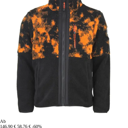
Ab
146,90 €
58,76 €
-60%