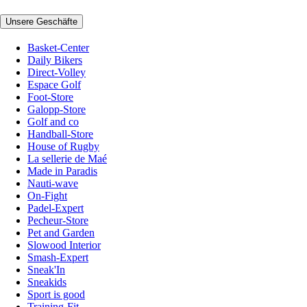
Unsere Geschäfte
Basket-Center
Daily Bikers
Direct-Volley
Espace Golf
Foot-Store
Galopp-Store
Golf and co
Handball-Store
House of Rugby
La sellerie de Maé
Made in Paradis
Nauti-wave
On-Fight
Padel-Expert
Pecheur-Store
Pet and Garden
Slowood Interior
Smash-Expert
Sneak'In
Sneakids
Sport is good
Training-Fit