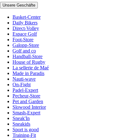
Unsere Geschäfte
Basket-Center
Daily Bikers
Direct-Volley
Espace Golf
Foot-Store
Galopp-Store
Golf and co
Handball-Store
House of Rugby
La sellerie de Maé
Made in Paradis
Nauti-wave
On-Fight
Padel-Expert
Pecheur-Store
Pet and Garden
Slowood Interior
Smash-Expert
Sneak'In
Sneakids
Sport is good
Training-Fit