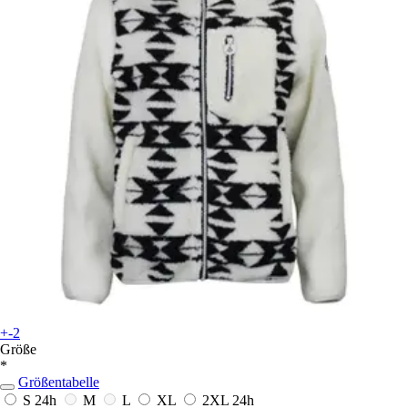
+-2
Größe
*
Größentabelle
S
24h
M
L
XL
2XL
24h