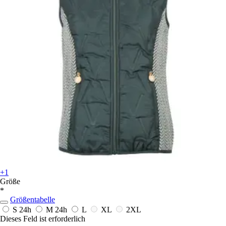
+1
Größe
*
Größentabelle
S
24h
M
24h
L
XL
2XL
Dieses Feld ist erforderlich