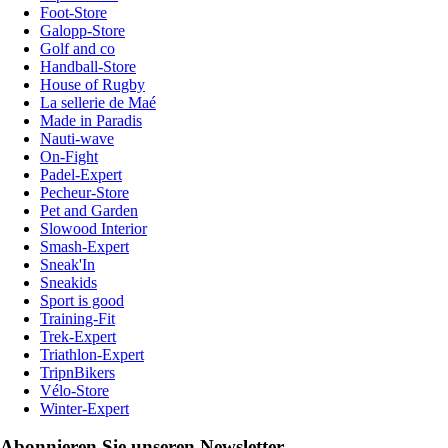
Foot-Store
Galopp-Store
Golf and co
Handball-Store
House of Rugby
La sellerie de Maé
Made in Paradis
Nauti-wave
On-Fight
Padel-Expert
Pecheur-Store
Pet and Garden
Slowood Interior
Smash-Expert
Sneak'In
Sneakids
Sport is good
Training-Fit
Trek-Expert
Triathlon-Expert
TripnBikers
Vélo-Store
Winter-Expert
Abonnieren Sie unseren Newsletter