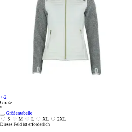
+-2
Größe
*
Größentabelle
S
M
L
XL
2XL
Dieses Feld ist erforderlich