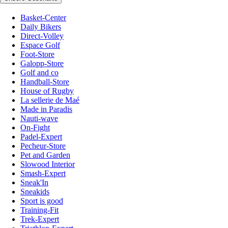
Basket-Center
Daily Bikers
Direct-Volley
Espace Golf
Foot-Store
Galopp-Store
Golf and co
Handball-Store
House of Rugby
La sellerie de Maé
Made in Paradis
Nauti-wave
On-Fight
Padel-Expert
Pecheur-Store
Pet and Garden
Slowood Interior
Smash-Expert
Sneak'In
Sneakids
Sport is good
Training-Fit
Trek-Expert