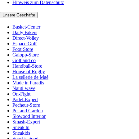
Hinweis zum Datenschutz
Unsere Geschäfte
Basket-Center
Daily Bikers
Direct-Volley
Espace Golf
Foot-Store
Galopp-Store
Golf and co
Handball-Store
House of Rugby
La sellerie de Maé
Made in Paradis
Nauti-wave
On-Fight
Padel-Expert
Pecheur-Store
Pet and Garden
Slowood Interior
Smash-Expert
Sneak'In
Sneakids
Sport is good