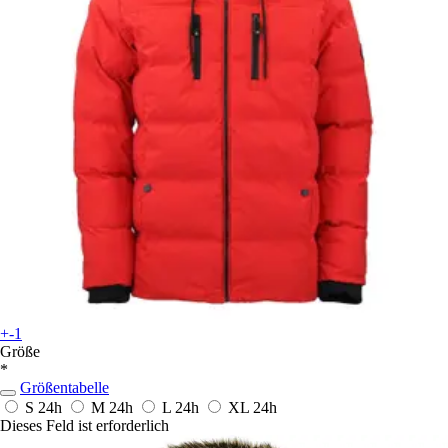
+-1
Größe
*
Größentabelle
S
24h
M
24h
L
24h
XL
24h
Dieses Feld ist erforderlich