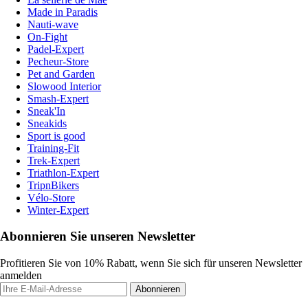
Made in Paradis
Nauti-wave
On-Fight
Padel-Expert
Pecheur-Store
Pet and Garden
Slowood Interior
Smash-Expert
Sneak'In
Sneakids
Sport is good
Training-Fit
Trek-Expert
Triathlon-Expert
TripnBikers
Vélo-Store
Winter-Expert
Abonnieren Sie unseren Newsletter
Profitieren Sie von 10% Rabatt, wenn Sie sich für unseren Newsletter
anmelden
Abonnieren