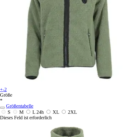
+-2
Größe
*
Größentabelle
S
M
L
24h
XL
2XL
Dieses Feld ist erforderlich