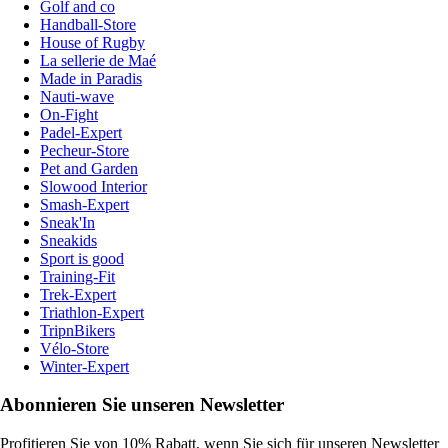
Golf and co
Handball-Store
House of Rugby
La sellerie de Maé
Made in Paradis
Nauti-wave
On-Fight
Padel-Expert
Pecheur-Store
Pet and Garden
Slowood Interior
Smash-Expert
Sneak'In
Sneakids
Sport is good
Training-Fit
Trek-Expert
Triathlon-Expert
TripnBikers
Vélo-Store
Winter-Expert
Abonnieren Sie unseren Newsletter
Profitieren Sie von 10% Rabatt, wenn Sie sich für unseren Newsletter