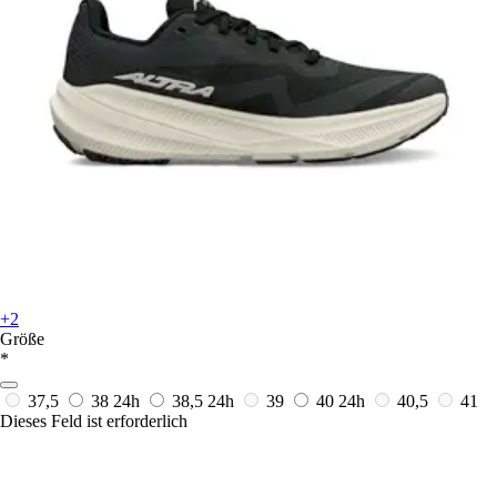
+2
Größe
*
37,5
38
24h
38,5
24h
39
40
24h
40,5
41
Dieses Feld ist erforderlich